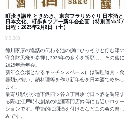
町歩き講座 ときめき、東京フラリめぐり 日本酒と
日本文化、町歩きツアー新年会企画（特別回No.1) /
日程：2025年2月8日（土）
¥ 3,300
徳川家康の逸話の伝わる池の側にひっそりと佇む津の
守弁財天様を参拝し2025年の多幸を祈願し、その後に
2025年新年会。
新年会会場となるキッチンスペースには調理道具・食
器類が揃い、鍋料理等を作り新年会を日本酒で乾杯し
ます。
最寄り駅がが地下鉄四ツ谷３丁目駅で日本酒を調達す
る際は江戸時代創業の地酒専門店鈴傳にも近いロケー
ションです。季節的に燗酒を付けるなどこの会の楽し
みです。