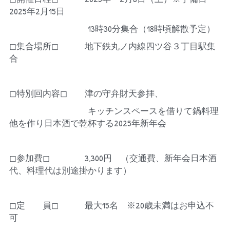
2025年2月15日
　　　　　　　　　13時30分集合（18時頃解散予定）
◻︎集合場所◻︎　　　地下鉄丸ノ内線四ツ谷３丁目駅集
合
◻︎特別回内容◻︎　　津の守弁財天参拝、
　　　　　　　　　キッチンスペースを借りて鍋料理
他を作り日本酒で乾杯する2025年新年会
◻︎参加費◻︎　　　　3,300円　（交通費、新年会日本酒
代、料理代は別途掛かります）
◻︎定　　員◻︎　　　最大15名　※20歳未満はお申込不
可