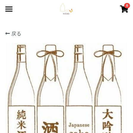
0
×
ストアカテゴリー
Home
戻る
すべてのカテゴリー
About
Sake Reviews
日本語
Sake Tourism
Contact