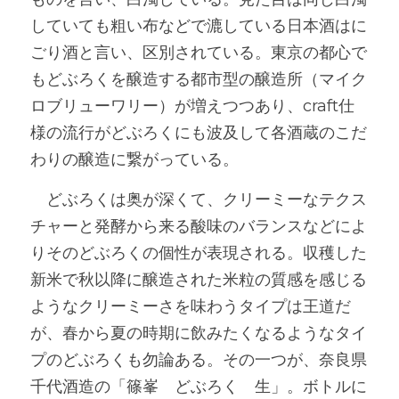
していても粗い布などで漉している日本酒はに
ごり酒と言い、区別されている。東京の都心で
もどぶろくを醸造する都市型の醸造所（マイク
ロブリューワリー）が増えつつあり、craft仕
様の流行がどぶろくにも波及して各酒蔵のこだ
わりの醸造に繋がっている。
　どぶろくは奥が深くて、クリーミーなテクス
チャーと発酵から来る酸味のバランスなどによ
りそのどぶろくの個性が表現される。収穫した
新米で秋以降に醸造された米粒の質感を感じる
ようなクリーミーさを味わうタイプは王道だ
が、春から夏の時期に飲みたくなるようなタイ
プのどぶろくも勿論ある。その一つが、奈良県
千代酒造の「篠峯　どぶろく　生」。ボトルに