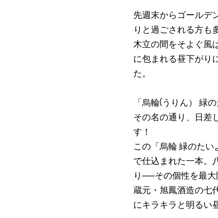
先週末からゴールデ
りと過ごされる方も
木立の間をそよぐ風
に包まれる昼下がり
た。
「烏輪(うりん） 緑
その名の通り、日差
す！
この「烏輪 緑のたい
で仕込まれた一本。
り──その個性を最
蔵元・旭鳳酒造の七
にキラキラと明るい