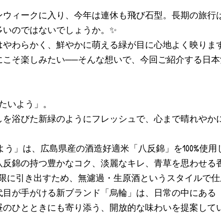
ンウィークに入り、今年は連休も飛び石型。長期の旅行
多いのではないでしょうか。✨
はやわらかく、鮮やかに萌える緑が目に心地よく映りま
にこそ楽しみたい──そんな想いで、今回ご紹介する日
のたいよう」。
しを浴びた新緑のようにフレッシュで、心まで晴れやか
よう」は、広島県産の酒造好適米「八反錦」を100%使用
八反錦の持つ豊かなコク、淡麗なキレ、青草を思わせる
大限に引き出すため、無濾過・生原酒というスタイルで
代目が手がける新ブランド「烏輪」は、日常の中にある
昼のひとときにも寄り添う、開放的な味わいを提案して