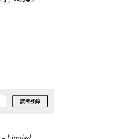
🫛🧀🥩✨
読者登録
– Limited