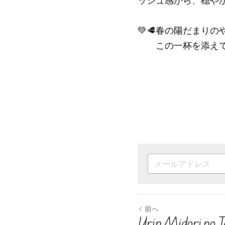
ッシュ感から、穏やか
💚🥩春の陽だまり
　　この一杯を添えて✨
前へ
Urin Midori no T