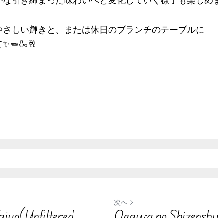
な引き締まった味わいへと変化していく様子も楽しめます。
のやさしい輝きと、または休日のブランチのテーブルに
🫛🍶🥂
次へ
aiyo(Unfiltered,
Ogawa no Shizenshu 