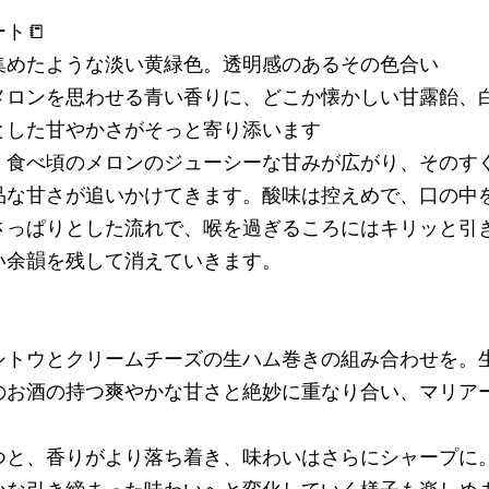
ト📒
集めたような淡い黄緑色。透明感のあるその色合い
メロンを思わせる青い香りに、どこか懐かしい甘露飴、
とした甘やかさがそっと寄り添います
、食べ頃のメロンのジューシーな甘みが広がり、そのす
品な甘さが追いかけてきます。酸味は控えめで、口の中
さっぱりとした流れで、喉を過ぎるころにはキリッと引
い余韻を残して消えていきます。
シトウとクリームチーズの生ハム巻きの組み合わせを。
のお酒の持つ爽やかな甘さと絶妙に重なり合い、マリア
つと、香りがより落ち着き、味わいはさらにシャープに