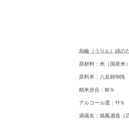
烏輪（うりん）緑のた
原材料：米（国産米
原料米：八反錦100%
精米歩合：80％
アルコール度：17％
酒蔵名：旭鳳酒造（